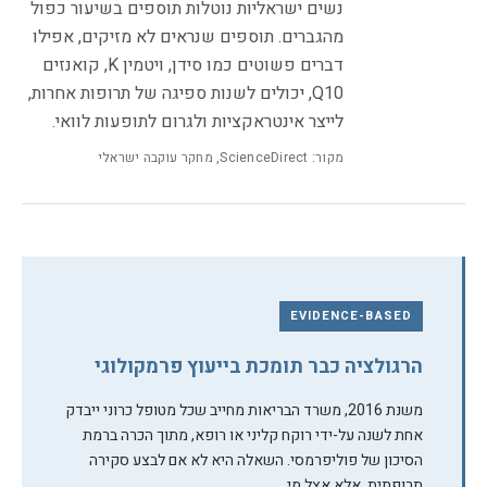
נשים ישראליות נוטלות תוספים בשיעור כפול
מהגברים. תוספים שנראים לא מזיקים, אפילו
דברים פשוטים כמו סידן, ויטמין K, קואנזים
Q10, יכולים לשנות ספיגה של תרופות אחרות,
לייצר אינטראקציות ולגרום לתופעות לוואי.
מקור: ScienceDirect, מחקר עוקבה ישראלי
EVIDENCE-BASED
הרגולציה כבר תומכת בייעוץ פרמקולוגי
משנת 2016, משרד הבריאות מחייב שכל מטופל כרוני ייבדק
אחת לשנה על-ידי רוקח קליני או רופא, מתוך הכרה ברמת
הסיכון של פוליפרמסי. השאלה היא לא
אם
לבצע סקירה
תרופתית, אלא
אצל מי
.