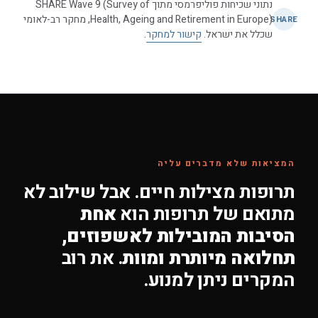
נתוני שכיחות פוליפרמסי מתוך SHARE Wave 9 (Survey of
Health, Ageing and Retirement in Europe), מחקר רב-לאומי
SHARE
שכלל את ישראל.
קישור למחקר
.
המציאות שלא מדברים עליה
תרופות מצילות חיים. אבל שילוב לא
מתואם של תרופות הוא
אחת
הסיבות המובילות לאשפוזים,
תחלואה מיותרת ומוות
. את רוב
המקרים ניתן למנוע.