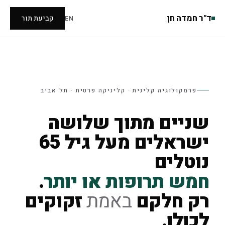
ד"ר חמדה חן
קביעת תור
EN
פרמקולוגיה קלינית · קליניקה פרטית · תל אביב
שניים מתוך שלושה
ישראלים מעל גיל 65
נוטלים
חמש תרופות או יותר
.
רק חלקם
באמת
זקוקים
לכולן.