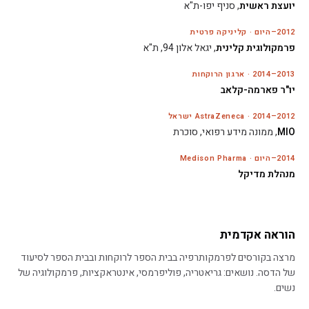
יועצת ראשית
, סניף יפו-ת"א
2012–היום · קליניקה פרטית
פרמקולוגית קלינית
, יגאל אלון 94, ת"א
2013–2014 · ארגון הרוקחות
יו"ר פארמה-קלאב
2012–2014 · AstraZeneca ישראל
MIO
, ממונה מידע רפואי, סוכרת
2014–היום · Medison Pharma
מנהלת מדיקל
הוראה אקדמית
מרצה בקורסים לפרמקותרפיה בבית הספר לרוקחות ובבית הספר לסיעוד
של הדסה. נושאים: גריאטריה, פוליפרמסי, אינטראקציות, פרמקולוגיה של
נשים.