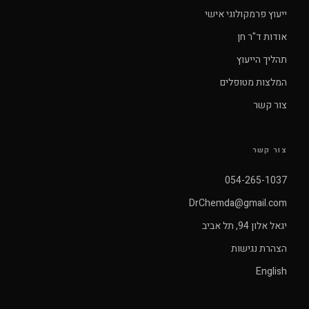
ייעוץ פרמקולוגי אישי
אודות ד"ר חן
תהליך הייעוץ
המלצות מטופלים
צור קשר
צור קשר
054-265-1037
DrChemda@gmail.com
יגאל אלון 94, תל אביב
הצהרת נגישות
English