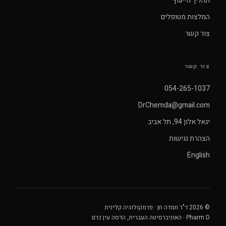
תהליך הייעוץ
המלצות מטופלים
צור קשר
צור קשר
054-265-1037
DrChemda@gmail.com
יגאל אלון 94, תל אביב
הצהרת נגישות
English
© 2026 ד"ר חמדה חן · פרמקולוגיה קלינית
Pharm D · האוניברסיטה העברית, הדסה עין כרם